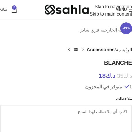
Skip to navigation
0
Click to enlarge
MENU
د.ك
0
Skip to main content
-49%
القطعه الخارجيه فري سايز
الرئيسية
Accessories
BLANCHE
د.ك
18
د.ك
35
1 متوفر في المخزون
ملاحظات